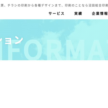
伝票、チラシの印刷から各種デザインまで、印刷のことなら沼田総合印刷へ TEL.
サービス
実績
企業情
NFORMA
ション
刷
伝票印刷
色再現の追求
印刷（高精細カラー印
ハガキ・封筒・名刺・賞状
セキュリティ印刷
迅速丁寧
その他