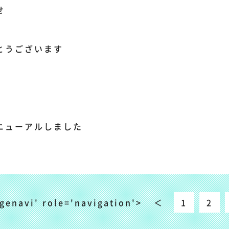
せ
とうございます
ニューアルしました
genavi' role='navigation'>
＜
1
2