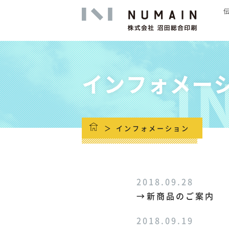
I
インフォメー
高精細印
インフォメーション
2018.09.28
新商品のご案内
2018.09.19