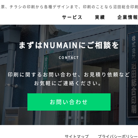
伝票、チラシの印刷から各種デザインまで、印刷のことなら沼田総合印刷へ TEL.
サービス
実績
企業情
まずはNUMAINにご相談を
刷
伝票印刷
色再現の追求
印刷（高精細カラー印
CONTACT
ハガキ・封筒・名刺・賞状
セキュリティ印刷
迅速丁寧
その他
印刷に関するお問い合わせ、
お見積り依頼など
お気軽にご連絡ください。
お問い合わせ
サイトマップ
プライバシーポリシー