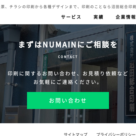
伝票、チラシの印刷から各種デザインまで、印刷のことなら沼田総合印刷へ TEL.
サービス
実績
企業情
まずはNUMAINにご相談を
刷
伝票印刷
色再現の追求
印刷（高精細カラー印
CONTACT
ハガキ・封筒・名刺・賞状
セキュリティ印刷
迅速丁寧
その他
印刷に関するお問い合わせ、
お見積り依頼など
お気軽にご連絡ください。
お問い合わせ
サイトマップ
プライバシーポリシー