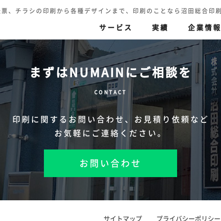
伝票、チラシの印刷から各種デザインまで、印刷のことなら沼田総合印刷へ TEL.
サービス
実績
企業情
まずはNUMAINにご相談を
刷
伝票印刷
色再現の追求
印刷（高精細カラー印
CONTACT
ハガキ・封筒・名刺・賞状
セキュリティ印刷
迅速丁寧
その他
印刷に関するお問い合わせ、
お見積り依頼など
お気軽にご連絡ください。
お問い合わせ
サイトマップ
プライバシーポリシー