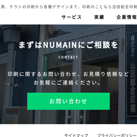
伝票、チラシの印刷から各種デザインまで、印刷のことなら沼田総合印刷へ TEL.
サービス
実績
企業情
まずはNUMAINにご相談を
刷
伝票印刷
色再現の追求
印刷（高精細カラー印
CONTACT
ハガキ・封筒・名刺・賞状
セキュリティ印刷
迅速丁寧
その他
印刷に関するお問い合わせ、
お見積り依頼など
お気軽にご連絡ください。
お問い合わせ
サイトマップ
プライバシーポリシー