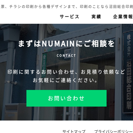
伝票、チラシの印刷から各種デザインまで、印刷のことなら沼田総合印刷へ TEL.
サービス
実績
企業情
まずはNUMAINにご相談を
刷
伝票印刷
色再現の追求
印刷（高精細カラー印
CONTACT
ハガキ・封筒・名刺・賞状
セキュリティ印刷
迅速丁寧
その他
印刷に関するお問い合わせ、
お見積り依頼など
お気軽にご連絡ください。
お問い合わせ
サイトマップ
プライバシーポリシー